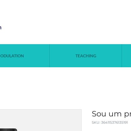
n
ODULATION
TEACHING
Sou um pr
SKU: 364115376135191